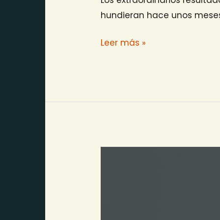
hundieran hace unos meses 
Leer más »
Publicados
los
resultados
de
ELF