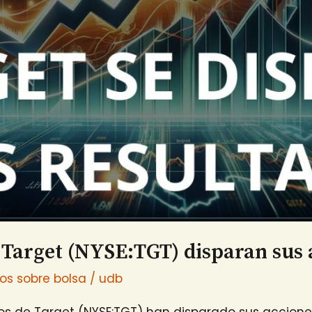
 Target (NYSE:TGT) disparan sus 
ios sobre bolsa
/
udb
ados de Target (NYSE:TGT) han disparado sus accion