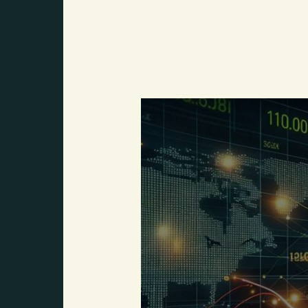
Los
resultados
de
Target
(NYSE:TGT)
disparan
sus
acciones