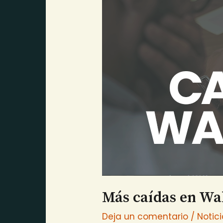
Street
por
el
impacto
de
los
resultados
Q4
Más caídas en Wal
Deja un comentario
/
Notic