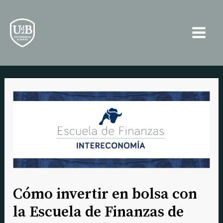
Ir
Navegación
Main
al
de
Men
contenido
entradas
Cómo invertir en bolsa con
la Escuela de Finanzas de