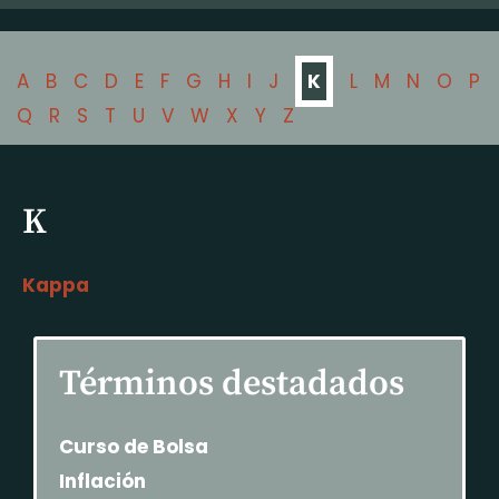
A
B
C
D
E
F
G
H
I
J
K
L
M
N
O
P
Q
R
S
T
U
V
W
X
Y
Z
K
Kappa
Términos destadados
Curso de Bolsa
Inflación