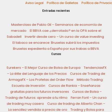
Aviso Legal
Política de Galletas
Política de Privac
Entradas recientes
Masterclass de Pablo Gil – Seminarios de economía de
mercado
El BBVA cae ¿derrotado? en la OPA sobre el
Sabadell
Invertir desde cero – Un curso de value investing
El tabaco se encarece: Bruselas subirá los impuestos
Bruselas expedienta a España por sus trabas a BBVA
Cursos
Eurekers – El Mejor Curso de Bolsa de Europa
TendenciasFX
– La élite del Lenguaje de los Precios
Cursos de Trading de
ArmagaFX – Los Profetas del Order Flow
Método Trading:
Escuela de Inversión
Cursos de Rankia – Enseñanzas
gratuitas para los futuros inversores
Cursos de Bolsa –
Trading de Futuros: aprende a tu ritmo
Ferran Font – Un curso
de trading muy casero
Curso de trading de Alberto Chan –
La sencillez vendida a precio de oro
Trading y Bolsa para