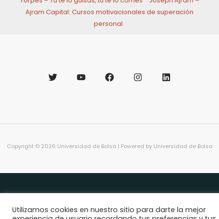
Torpes – Tú te lo guisas, tú te lo comes
Joseph Ajram –
Ajram Capital: Cursos motivacionales de superación
personal
Copyright © 2026 Universidad de Bolsa | Powered by Universidad de Bolsa
Utilizamos cookies en nuestro sitio para darte la mejor
experiencia de usuario recordando tus preferencias y tus