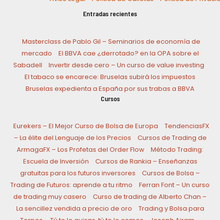
Entradas recientes
Masterclass de Pablo Gil – Seminarios de economía de
mercado
El BBVA cae ¿derrotado? en la OPA sobre el
Sabadell
Invertir desde cero – Un curso de value investing
El tabaco se encarece: Bruselas subirá los impuestos
Bruselas expedienta a España por sus trabas a BBVA
Cursos
Eurekers – El Mejor Curso de Bolsa de Europa
TendenciasFX
– La élite del Lenguaje de los Precios
Cursos de Trading de
ArmagaFX – Los Profetas del Order Flow
Método Trading:
Escuela de Inversión
Cursos de Rankia – Enseñanzas
gratuitas para los futuros inversores
Cursos de Bolsa –
Trading de Futuros: aprende a tu ritmo
Ferran Font – Un curso
de trading muy casero
Curso de trading de Alberto Chan –
La sencillez vendida a precio de oro
Trading y Bolsa para