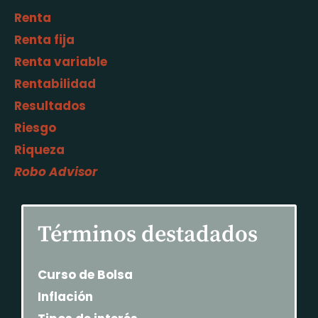
Renta
Renta fija
Renta variable
Rentabilidad
Resultados
Riesgo
Riqueza
Robo Advisor
Términos destadados
Curso de Bolsa
Inflación