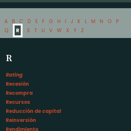
A
B
C
D
E
F
G
H
I
J
K
L
M
N
O
P
Q
R
S
T
U
V
W
X
Y
Z
R
Rating
Recesión
Recompra
Recursos
Reducción de capital
Reinversión
Rendimiento