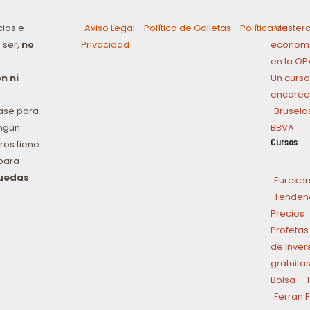
cios e
Aviso Legal
Política de Galletas
Política de
Masterc
 ser,
no
Privacidad
economí
en la OP
n ni
Un curso
encarece
ase para
Brusela
ingún
BBVA
Cursos
ros tiene
para
puedas
Eureker
n
Tendenci
Precios
Profetas
de Inver
gratuitas
Bolsa – 
Ferran 