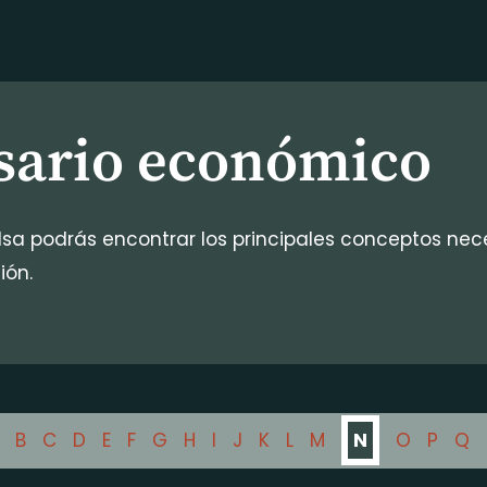
sario económico
lsa podrás encontrar los principales conceptos nec
ión.
B
C
D
E
F
G
H
I
J
K
L
M
N
O
P
Q