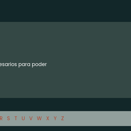
esarios para poder
R
S
T
U
V
W
X
Y
Z