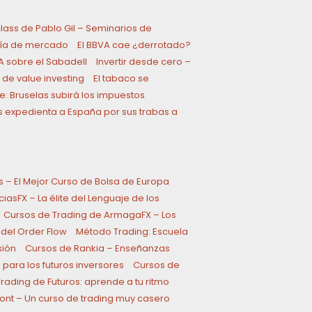
lass de Pablo Gil – Seminarios de
a de mercado
El BBVA cae ¿derrotado?
A sobre el Sabadell
Invertir desde cero –
 de value investing
El tabaco se
: Bruselas subirá los impuestos
s expedienta a España por sus trabas a
s – El Mejor Curso de Bolsa de Europa
asFX – La élite del Lenguaje de los
Cursos de Trading de ArmagaFX – Los
 del Order Flow
Método Trading: Escuela
sión
Cursos de Rankia – Enseñanzas
 para los futuros inversores
Cursos de
Trading de Futuros: aprende a tu ritmo
Font – Un curso de trading muy casero