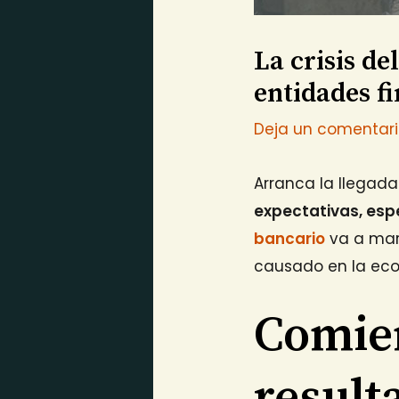
La crisis de
entidades f
Deja un comentar
Arranca la llegada
expectativas, es
bancario
va a mar
causado en la ec
Comien
resulta