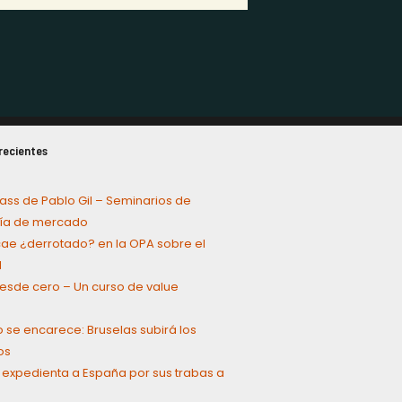
recientes
ass de Pablo Gil – Seminarios de
a de mercado
cae ¿derrotado? en la OPA sobre el
l
 desde cero – Un curso de value
g
o se encarece: Bruselas subirá los
os
 expedienta a España por sus trabas a