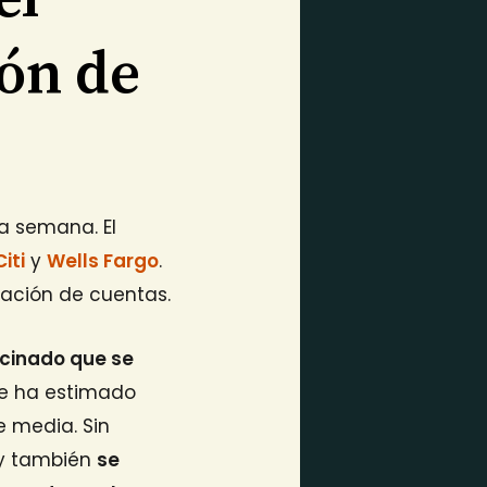
lón de
a semana. El
Citi
y
Wells Fargo
.
cación de cuentas.
icinado que se
Se ha estimado
e media. Sin
 y también
se