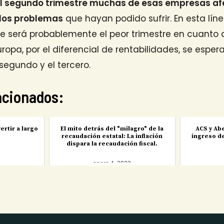
el segundo trimestre muchas de esas empresas a
 los problemas
que hayan podido sufrir. En esta líne
e será probablemente el peor trimestre en cuanto a
uropa, por el diferencial de rentabilidades, se esper
 segundo y el tercero.
lacionados:
ertir a largo
El mito detrás del "milagro" de la
ACS y Ab
recaudación estatal: La inflación
ingreso d
dispara la recaudación fiscal.
4
enero 4, 2023