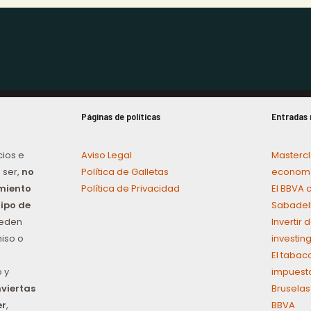
Páginas de políticas
Entradas 
cios e
Aviso Legal
Mastercl
 ser,
no
Política de Galletas
economí
amiento
Política de Privacidad
El BBVA 
tipo de
Sabadel
ueden
Invertir
iso o
investin
El tabac
 y
impuest
nviertas
Bruselas
er
,
BBVA