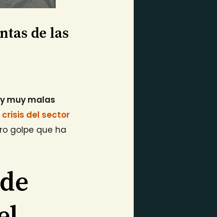
ntas de las
y muy malas
a
crisis del sector
ro golpe que ha
 de
el