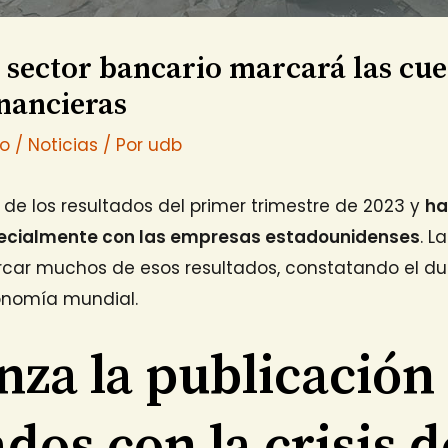
l sector bancario marcará las cue
inancieras
io
/
Noticias
/ Por
udb
 de los resultados del primer trimestre de 2023 y
ha
pecialmente con las empresas estadounidenses
. L
car muchos de esos resultados, constatando el du
onomía mundial.
za la publicación
dos con la crisis d