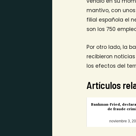
vendió en su mom
mantivo, con unos 
filial española el 
son los 750 emple
Por otro lado, la 
recibieron noticia
los efectos del ter
Artículos re
Bankman-Fried, declar
de fraude crim
noviembre 3, 2