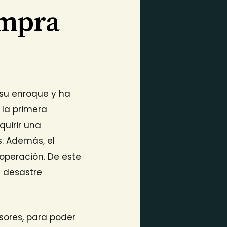
ompra
 su enroque y ha
a la primera
quirir una
s. Además, el
 operación. De este
l desastre
rsores, para poder