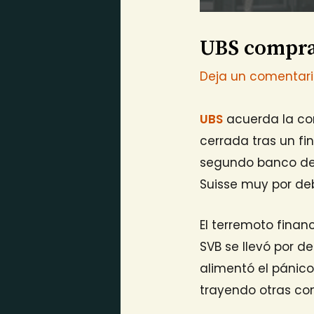
UBS compra C
Deja un comentar
UBS
acuerda la c
cerrada tras un f
segundo banco del
Suisse muy por deb
El terremoto finan
SVB se llevó por d
alimentó el pánico 
trayendo otras co