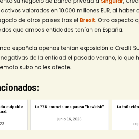
ento su negocio de banca privada a
Singular
, Cred
activos valorados en 10.000 millones EUR, al haber
negocio de otros países tras el
Brexit
. Otro aspecto q
ados que ambas entidades tenían en España.
banca española apenas tenían exposición a Credit S
s negativas de la entidad el pasado verano, lo que 
remoto suizo no les afecte.
lacionados:
ado culpable
La FED anuncia una pausa "hawkish"
La inflació
inal
junio 16, 2023
023
sep