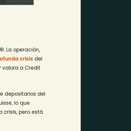
R. La operación,
rofunda crisis
del
 y valora a Credit
e depositarios del
isse, lo que
 crisis, pero está