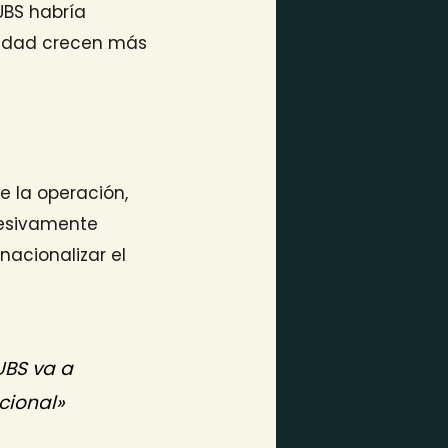
UBS habría
ntidad crecen más
e la operación,
cesivamente
nacionalizar el
UBS va a
acional»