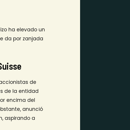
uizo ha elevado un
se da por zanjada
Suisse
 accionistas de
s de la entidad
por encima del
 obstante, anunció
n, aspirando a