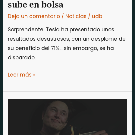
sube en bolsa
Deja un comentario
/
Noticias
/
udb
Sorprendente: Tesla ha presentado unos
resultados desastrosos, con un desplome de
su beneficio del 71%… sin embargo, se ha
disparado.
Leer más »
Tesla
hace
a
sus