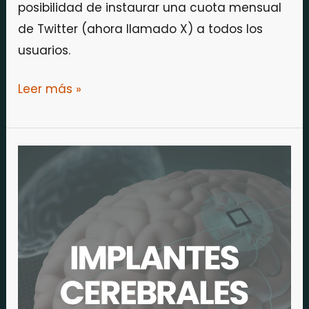
posibilidad de instaurar una cuota mensual
de Twitter (ahora llamado X) a todos los
usuarios.
Leer más »
Autorizados
los
implantes
cerebrales