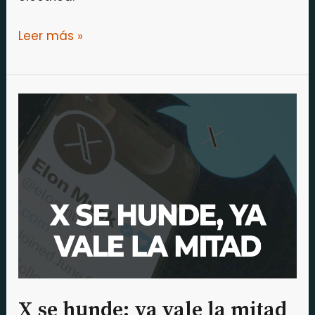
Leer más »
X
se
hunde:
ya
vale
la
mitad
de
lo
que
X se hunde: ya vale la mitad