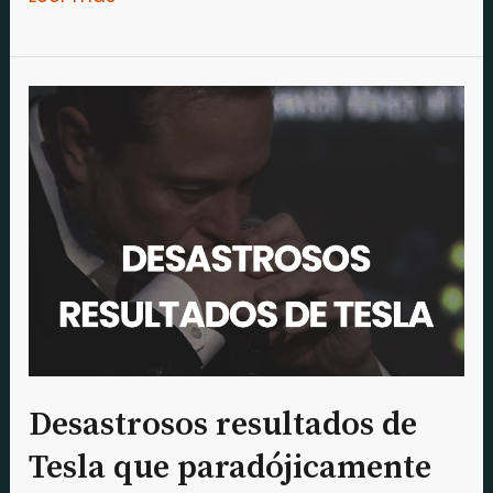
Desastrosos
resultados
de
Tesla
que
paradójicamente
sube
en
bolsa
Desastrosos resultados de
Tesla que paradójicamente