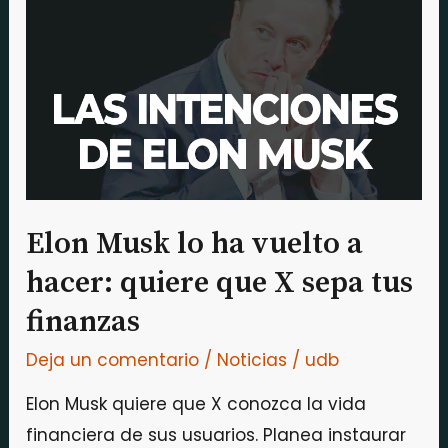
lo
ha
vuelto
a
hacer:
quiere
que
X
Elon Musk lo ha vuelto a
sepa
hacer: quiere que X sepa tus
tus
finanzas
finanzas
Deja un comentario
/
Noticias
/
udb
Elon Musk quiere que X conozca la vida
financiera de sus usuarios. Planea instaurar