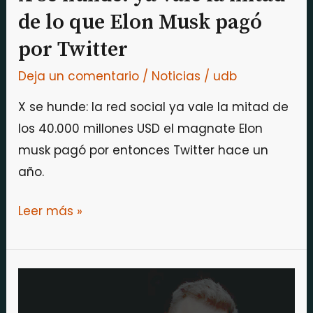
Elon
de lo que Elon Musk pagó
Musk
por Twitter
pagó
por
Deja un comentario
/
Noticias
/
udb
Twitter
X se hunde: la red social ya vale la mitad de
los 40.000 millones USD el magnate Elon
musk pagó por entonces Twitter hace un
año.
Leer más »
Elon
Musk