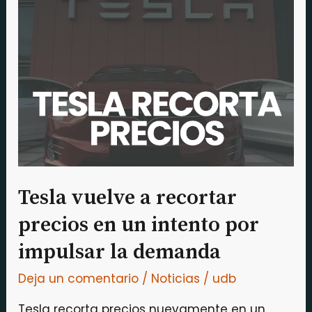
vuelve
a
recortar
precios
en
un
intento
por
impulsar
Tesla vuelve a recortar
la
precios en un intento por
demanda
impulsar la demanda
Deja un comentario
/
Noticias
/
udb
Tesla recorta precios nuevamente en un