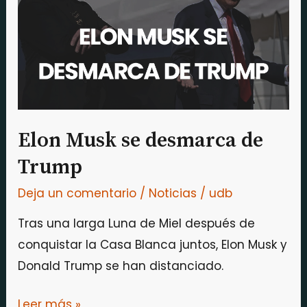
desmarca
de
Trump
Elon Musk se desmarca de
Trump
Deja un comentario
/
Noticias
/
udb
Tras una larga Luna de Miel después de
conquistar la Casa Blanca juntos, Elon Musk y
Donald Trump se han distanciado.
Leer más »