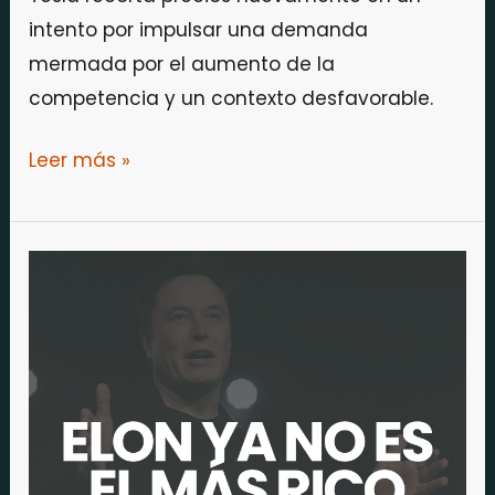
intento por impulsar una demanda
mermada por el aumento de la
competencia y un contexto desfavorable.
Leer más »
Elon
Musk
pierde
el
título
de
ser