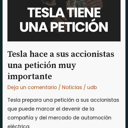
accionistas
una
petición
muy
importante
Tesla hace a sus accionistas
una petición muy
importante
Deja un comentario
/
Noticias
/
udb
Tesla prepara una petición a sus accionistas
que puede marcar el devenir de la
compañía y del mercado de automoción
eléctrica.