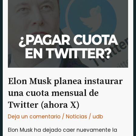
Musk
planea
instaurar
una
cuota
mensual
de
Twitter
(ahora
Elon Musk planea instaurar
X)
una cuota mensual de
Twitter (ahora X)
Deja un comentario
/
Noticias
/
udb
Elon Musk ha dejado caer nuevamente la